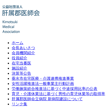
ホーム
会長あいさつ
会員機関紹介
役員紹介
在宅当番医
施設紹介
決算等公告
垂水市在宅医療・介護連携推進事業
女性活躍推進法一般事業主行動計画
労働施策総合推進法に基づく中途採用比率の公表
育児・介護休業法に基づく男性の育児休業等の取得率
肝属郡医師会立病院 新病院建設について
リンク集