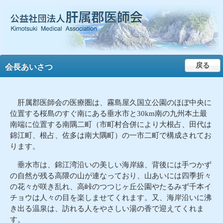
戻る
会長あいさつ
肝属郡医師会の医療圏は、霧島屋久国立公園のほぼ中央に
位置する桜島のすぐ南にある垂水市と30km南の九州本土最
南端に位置する南隅二町（市町村合併により大根占、田代は
錦江町、根占、佐多は南大隅町）の一市二町で構成されてお
ります。
垂水市は、錦江湾沿いの美しい海岸線、背後には手つかず
の自然が残る高隈の山が連なっており、山あいには四季折々
の花々が咲き乱れ、高峠のつつじヶ丘公園やたるみず千本イ
チョウは人々の目を楽しませてくれます。又、海岸沿いに沸
き出る温泉は、訪れる人をやさしい湯の香で迎えてくれま
す。