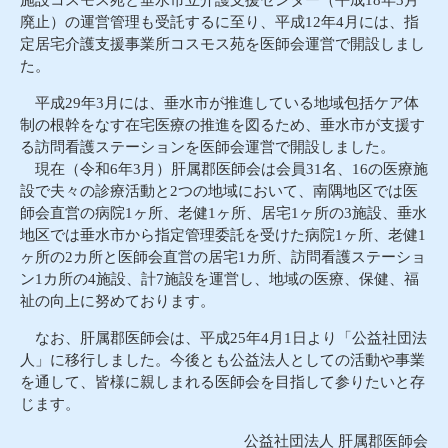
施設コスモス苑と垂水市立介護支援センター（平成18年3月
廃止）の運営管理も受託するに至り、平成12年4月には、指
定居宅介護支援事業所コスモス苑を医師会運営で開設しまし
た。
平成29年3月には、垂水市が推進している地域包括ケア体
制の根幹をなす在宅医療の推進を図るため、垂水市が支援す
る訪問看護ステーションを医師会運営で開設しました。
現在（令和6年3月）肝属郡医師会は会員31名、16の医療施
設で夫々の診療活動と2つの地域において、南隅地区では医
師会直営の病院1ヶ所、老健1ヶ所、居宅1ヶ所の3施設、垂水
地区では垂水市から指定管理委託を受けた病院1ヶ所、老健1
ヶ所の2カ所と医師会直営の居宅1カ所、訪問看護ステーショ
ン1カ所の4施設、計7施設を運営し、地域の医療、保健、福
祉の向上に努めております。
なお、肝属郡医師会は、平成25年4月1日より「公益社団法
人」に移行しました。今後とも公益法人としての活動や事業
を通して、皆様に親しまれる医師会を目指して参りたいと存
じます。
公益社団法人 肝属郡医師会