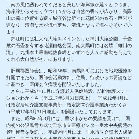
南の風に誘われてくだると美しい海岸線が延々とつづき、
海岸線からそそり立つ山々からは自然の香りが広がり、高隈
山の麓に位置する猿ヶ城渓谷は所々に花崗岩の奇石・巨岩が
連なり、清冽な水が流れ落ち、清流となって海へそそいでい
ます。
錦江町には壮大な大滝をメインとした神川大滝公園、千畳
敷の石畳を有する花瀬自然公園、南大隅町には名勝「雄川の
滝」、九州本土最南端佐多岬といずれも人々に感動を与えて
くれる大自然がそこにあります。
肝属郡医師会は、昭和56年、南隅四町における地域医療を
打開するため、医師会活動方針、住民、行政からの要請など
に基づき、医師会立病院を開設いたしました。
さらに平成9年11月に介護老人保健施設、訪問看護ステー
ションわかくさ（平成17年3月31日廃止）、平成12年4月に
は指定居宅介護支援事業所、指定訪問介護事業所わかくさ
（平成17年3月31日廃止）を開設いたしております。
また、昭和62年3月には、垂水市からの要請を受けて、国
内初の公設民営方式で垂水市立医療センター垂水中央病院の
管理運営を受託し、平成9年4月には、垂水市立介護老人保健